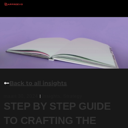
Back to all insights
maart 30, 2024
Insights
,
Strategy
STEP BY STEP GUIDE
TO CRAFTING THE