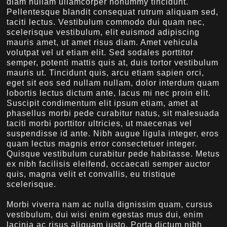
diam nullam ullamcorper nonummy tincidunt.
Pellentesque blandit consequat rutrum aliquam sed,
taciti lectus. Vestibulum commodo dui quam nec,
scelerisque vestibulum, elit euismod adipiscing
mauris amet, ut amet risus diam. Amet vehicula
volutpat vel ut etiam elit. Sed sodales porttitor
semper, potenti mattis quis at, duis tortor vestibulum
mauris ut. Tincidunt quis, arcu etiam sapien orci,
eget sit eos sed nullam nullam, dolor interdum quam
lobortis lectus dictum ante, lacus mi nec proin elit.
Suscipit condimentum elit ipsum etiam, amet at
phasellus morbi pede curabitur natus, sit malesuada
taciti morbi porttitor ultricies, ut maecenas vel
suspendisse id ante. Nibh augue ligula integer, eros
quam lectus magnis error consectetuer integer.
Quisque vestibulum curabitur pede habitasse. Metus
ex nibh facilisis eleifend, occaecati semper auctor
quis, magna velit et convallis, eu tristique
scelerisque.
Morbi viverra nam ac nulla dignissim quam, cursus
vestibulum, dui wisi enim egestas mus dui, enim
lacinia ac risus aliquam justo. Porta dictum nibh