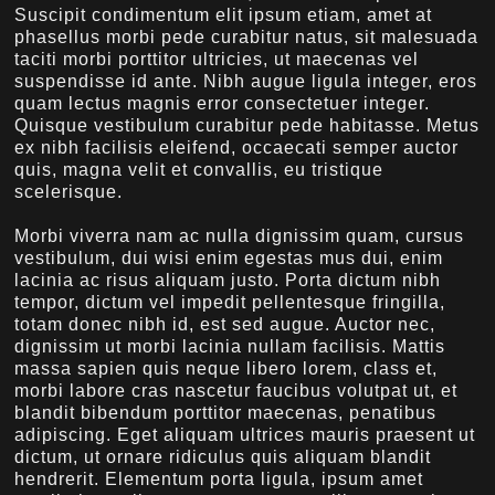
Suscipit condimentum elit ipsum etiam, amet at
phasellus morbi pede curabitur natus, sit malesuada
taciti morbi porttitor ultricies, ut maecenas vel
suspendisse id ante. Nibh augue ligula integer, eros
quam lectus magnis error consectetuer integer.
Quisque vestibulum curabitur pede habitasse. Metus
ex nibh facilisis eleifend, occaecati semper auctor
quis, magna velit et convallis, eu tristique
scelerisque.
Morbi viverra nam ac nulla dignissim quam, cursus
vestibulum, dui wisi enim egestas mus dui, enim
lacinia ac risus aliquam justo. Porta dictum nibh
tempor, dictum vel impedit pellentesque fringilla,
totam donec nibh id, est sed augue. Auctor nec,
dignissim ut morbi lacinia nullam facilisis. Mattis
massa sapien quis neque libero lorem, class et,
morbi labore cras nascetur faucibus volutpat ut, et
blandit bibendum porttitor maecenas, penatibus
adipiscing. Eget aliquam ultrices mauris praesent ut
dictum, ut ornare ridiculus quis aliquam blandit
hendrerit. Elementum porta ligula, ipsum amet